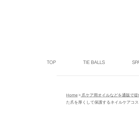
TOP
TIE BALLS
SP
Home
>
爪ケア用オイルなどを通販で提供
た爪を厚くして保護するネイルケアコス
通販で爪ケアのオイルをお
ケアコスメ～セルフケア