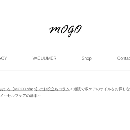
ACY
VACUUMER
Shop
Contac
する【MOGO shop】のお役立ちコラム
>
通販で爪ケアのオイルをお探しなら
メ～セルフケアの基本～
探しなら送料無料の【MOGO shop】へ！弱った
の基本～