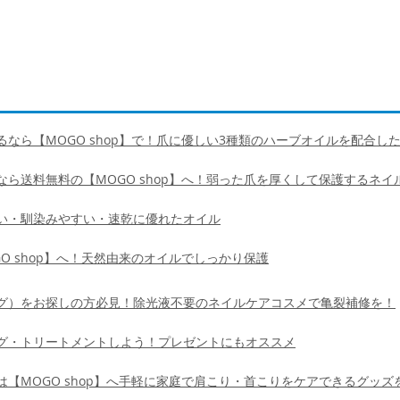
なら【MOGO shop】で！爪に優しい3種類のハーブオイルを配合し
ら送料無料の【MOGO shop】へ！弱った爪を厚くして保護するネイ
い・馴染みやすい・速乾に優れたオイル
O shop】へ！天然由来のオイルでしっかり保護
グ）をお探しの方必見！除光液不要のネイルケアコスメで亀裂補修を！
グ・トリートメントしよう！プレゼントにもオススメ
【MOGO shop】へ手軽に家庭で肩こり・首こりをケアできるグッズ