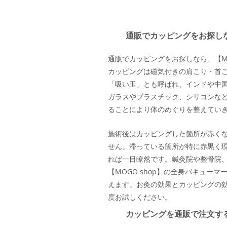
通販でカッピングをお探しな
通販でカッピングをお探しなら、【MOG
カッピングは磁気付きの肩こり・首
「吸い玉」とも呼ばれ、インドや中
ガラスやプラスチック、シリコンな
ることにより体のめぐりを整えてい
施術後はカッピングした箇所が赤く
せん。滞っている箇所が特に赤黒く
れば一目瞭然です。鍼灸院や整骨院
【MOGO shop】の全身バキュー
えます。お灸の効果とカッピングの
度お試しください
。
カッピングを通販で注文す