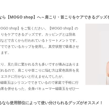
ら【MOGO shop】へ～肩こり・首こりをケアできるグッズ
O shop】をご覧ください。【MOGO shop】の
こりをケアできるグッズです。カッピングとは別名
国などで古くから行われているトリートメントです。
どでできているカップを使用し、真空状態で吸着させ
きます。
なり、見た目に驚かれる方も多いですが痛みはありま
現れるので、肩こりや首こりに悩む方は変色箇所を見
、エステに行かないと行えませんでしたが、
マー磁吸玉はシリコンでできているので家庭で手軽に行
効果を併せもった、全身バキューマー磁吸玉をぜひ一
るなら使用部位によって使い分けられるグッズがオススメ！