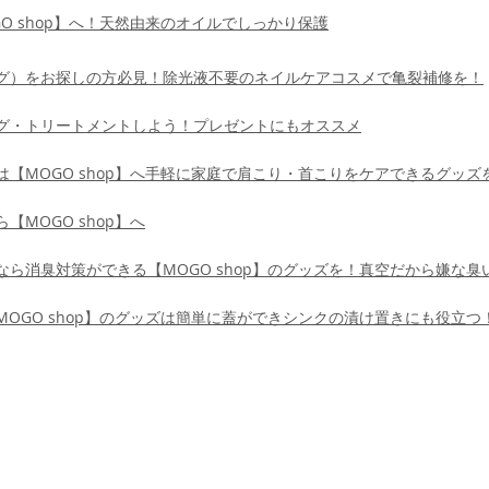
O shop】へ！天然由来のオイルでしっかり保護
グ）をお探しの方必見！除光液不要のネイルケアコスメで亀裂補修を！
グ・トリートメントしよう！プレゼントにもオススメ
【MOGO shop】へ手軽に家庭で肩こり・首こりをケアできるグッズ
MOGO shop】へ
ら消臭対策ができる【MOGO shop】のグッズを！真空だから嫌な臭
OGO shop】のグッズは簡単に蓋ができシンクの漬け置きにも役立つ