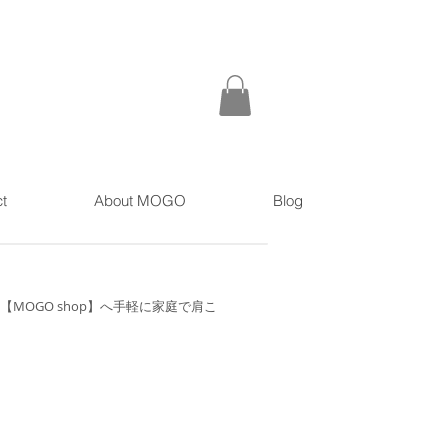
t
About MOGO
Blog
MOGO shop】へ手軽に家庭で肩こ
首こりをケアできるグッズを