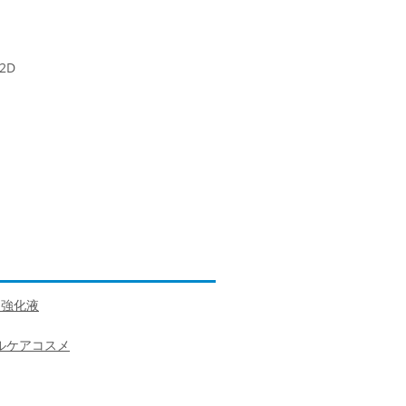
2D
た強化液
ルケアコスメ