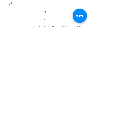
メ
3
.
オイルでネイル強化！爪に優しい・馴
染みやすい・速乾に優れたオイル
4
.
ネイル強化のオイルなら【MOGO
shop】へ！天然由来のオイルでしっか
り保護
5
.
ネイルケアグッズ（コーティング）を
お探しの方必見！除光液不要のネイル
ケアコスメで亀裂補修を！
6